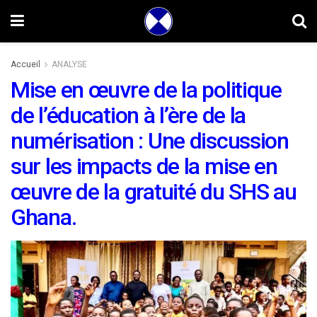
Accueil
ANALYSE
Mise en œuvre de la politique
de l’éducation à l’ère de la
numérisation : Une discussion
sur les impacts de la mise en
œuvre de la gratuité du SHS au
Ghana.