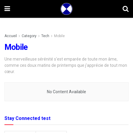
Accueil
Category
Tech
Mobile
Mobile
Une merveilleuse sérénité s'est emparée de toute mon âme,
comme ces doux matins de printemps que j'apprécie de tout mon
cœur.
No Content Available
Stay Connected test