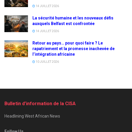
14 JUILLET 2026
La sécurité humaine et les nouveaux défis
auxquels Belfast est confrontée
14 JUILLET 2026
Retour au pays… pour quoi faire ? Le
rapatriement et la promesse inachevée de
l’intégration africaine
10 JUILLET 2026
Bulletin d’information de la CISA
Headlining West African News
Follow Us