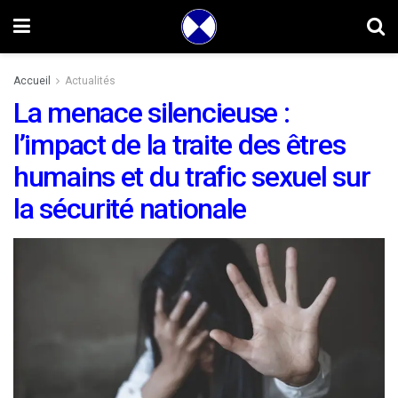
Accueil
Actualités
La menace silencieuse :
l’impact de la traite des êtres
humains et du trafic sexuel sur
la sécurité nationale