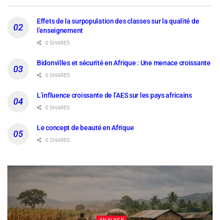
Effets de la surpopulation des classes sur la qualité de
l’enseignement
0 SHARES
Bidonvilles et sécurité en Afrique : Une menace croissante
0 SHARES
L’influence croissante de l’AES sur les pays africains
0 SHARES
Le concept de beauté en Afrique
0 SHARES