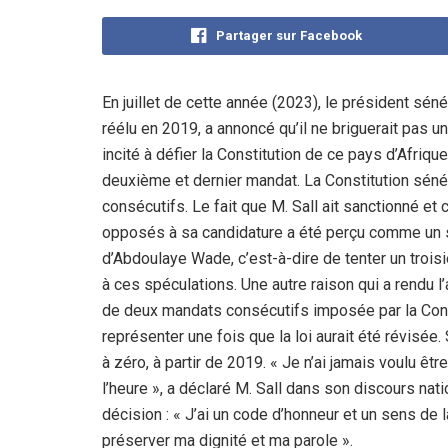
Partager sur Facebook
En juillet de cette année (2023), le président sén
réélu en 2019, a annoncé qu’il ne briguerait pas u
incité à défier la Constitution de ce pays d’Afrique
deuxième et dernier mandat. La Constitution séné
consécutifs. Le fait que M. Sall ait sanctionné e
opposés à sa candidature a été perçu comme un si
d’Abdoulaye Wade, c’est-à-dire de tenter un troisiè
à ces spéculations. Une autre raison qui a rendu l
de deux mandats consécutifs imposée par la Constitut
représenter une fois que la loi aurait été révisée.
à zéro, à partir de 2019. « Je n’ai jamais voulu êt
l’heure », a déclaré M. Sall dans son discours nation
décision : « J’ai un code d’honneur et un sens de
préserver ma dignité et ma parole ».