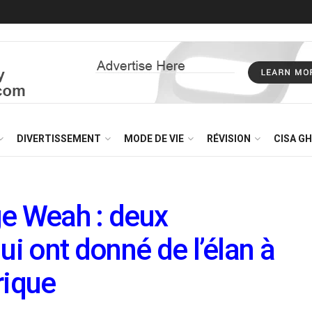
DIVERTISSEMENT
MODE DE VIE
RÉVISION
CISA G
ge Weah : deux
ui ont donné de l’élan à
rique