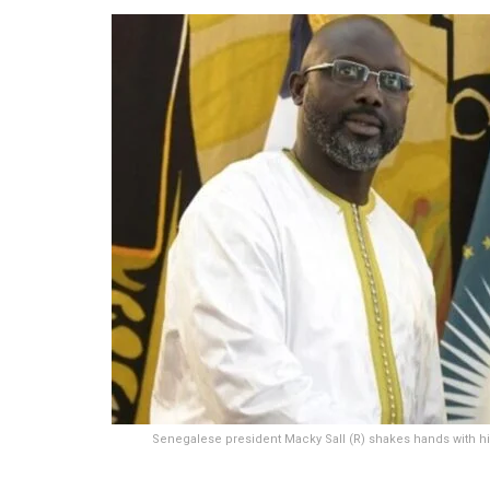
Senegalese president Macky Sall (R) shakes hands with hi