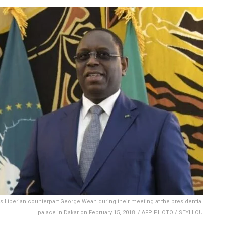
s Liberian counterpart George Weah during their meeting at the presidential
palace in Dakar on February 15, 2018. / AFP PHOTO / SEYLLOU