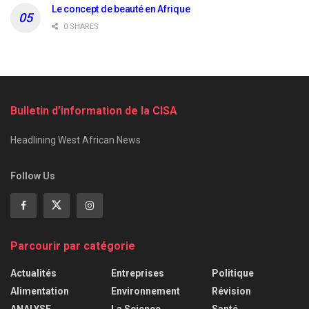
Le concept de beauté en Afrique
0 SHARES
Bulletin d’information de la CISA
Headlining West African News
Follow Us
Parcourir par catégorie
Actualités
Entreprises
Politique
Alimentation
Environnement
Révision
ANALYSE
La Science
Santé