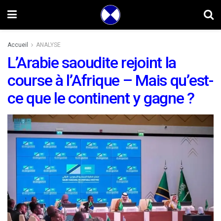
Accueil
ANALYSE
L’Arabie saoudite rejoint la
course à l’Afrique – Mais qu’est-
ce que le continent y gagne ?