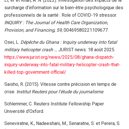
Li, W. et Khan, A. N. (2022). Investigation des impacts de la
surcharge d’information sur le bien-être psychologique des
professionnels de la santé : Role of COVID-19 stressor.
INQUIRY : The Journal of Health Care Organization,
Provision, and Financing
,
59
, 00469580221109677.
Osei, L.
Dépêche du Ghana : Inquiry underway into fatal
military helicopter crash …
JURIST news. 18 août 2025.
https://www.jurist.org/news/2025/08/ghana-dispatch-
inquiry-underway-into-fatal-military-helicopter-crash-that-
killed-top-government-official/
Saisho, R. (2015). Vitesse contre précision en temps de
crise.
Institut Reuters pour l’étude du journalisme
.
Schlemmer, C. Reuters Institute Fellowship Paper
Université d’Oxford.
Seneviratne, K., Nadeeshani, M., Senaratne, S. et Perera, S.